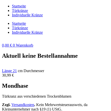
Zum
Startseite
Inhalt
Türkränze
springen
Individuelle Kränze
Startseite
Türkränze
Individuelle Kränze
0,00
€
0
Warenkorb
Aktuell keine Bestellannahme
Länge 21
cm Durchmesser
30,99
€
Mondhase
Türkranz aus verschiedenen Trockenblumen
Zzgl.
Versandkosten
.
Kein Mehrwertsteuerausweis, da
Kleinunternehmer nach §19 (1) UStG.