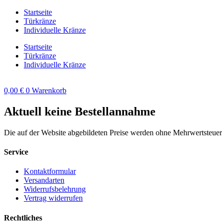
Zum
Startseite
Inhalt
Türkränze
springen
Individuelle Kränze
Startseite
Türkränze
Individuelle Kränze
0,00
€
0
Warenkorb
Aktuell keine Bestellannahme
Die auf der Website abgebildeten Preise werden ohne Mehrwertsteue
Service
Kontaktformular
Versandarten
Widerrufsbelehrung
Vertrag widerrufen
Rechtliches