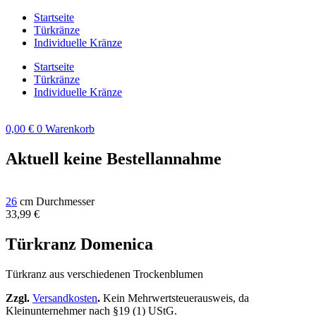
Zum
Startseite
Inhalt
Türkränze
springen
Individuelle Kränze
Startseite
Türkränze
Individuelle Kränze
0,00
€
0
Warenkorb
Aktuell keine Bestellannahme
26
cm Durchmesser
33,99
€
Türkranz Domenica
Türkranz aus verschiedenen Trockenblumen
Zzgl.
Versandkosten
.
Kein Mehrwertsteuerausweis, da
Kleinunternehmer nach §19 (1) UStG.