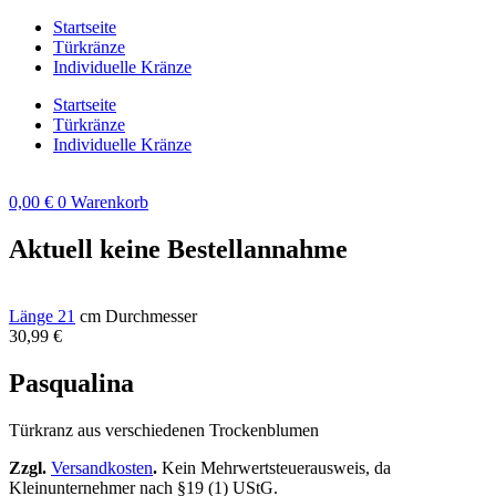
Zum
Startseite
Inhalt
Türkränze
springen
Individuelle Kränze
Startseite
Türkränze
Individuelle Kränze
0,00
€
0
Warenkorb
Aktuell keine Bestellannahme
Länge 21
cm Durchmesser
30,99
€
Pasqualina
Türkranz aus verschiedenen Trockenblumen
Zzgl.
Versandkosten
.
Kein Mehrwertsteuerausweis, da
Kleinunternehmer nach §19 (1) UStG.