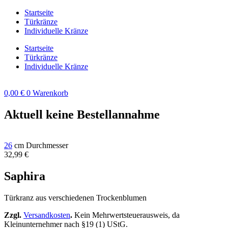
Zum
Startseite
Inhalt
Türkränze
springen
Individuelle Kränze
Startseite
Türkränze
Individuelle Kränze
0,00
€
0
Warenkorb
Aktuell keine Bestellannahme
26
cm Durchmesser
32,99
€
Saphira
Türkranz aus verschiedenen Trockenblumen
Zzgl.
Versandkosten
.
Kein Mehrwertsteuerausweis, da
Kleinunternehmer nach §19 (1) UStG.