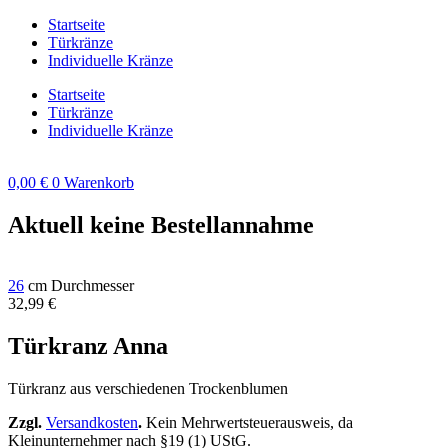
Zum
Startseite
Inhalt
Türkränze
springen
Individuelle Kränze
Startseite
Türkränze
Individuelle Kränze
0,00
€
0
Warenkorb
Aktuell keine Bestellannahme
26
cm Durchmesser
32,99
€
Türkranz Anna
Türkranz aus verschiedenen Trockenblumen
Zzgl.
Versandkosten
.
Kein Mehrwertsteuerausweis, da
Kleinunternehmer nach §19 (1) UStG.