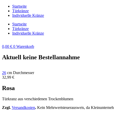
Zum
Startseite
Inhalt
Türkränze
springen
Individuelle Kränze
Startseite
Türkränze
Individuelle Kränze
0,00
€
0
Warenkorb
Aktuell keine Bestellannahme
26
cm Durchmesser
32,99
€
Rosa
Türkranz aus verschiedenen Trockenblumen
Zzgl.
Versandkosten
.
Kein Mehrwertsteuerausweis, da Kleinunterneh