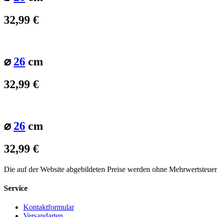
32,99
€
⌀
26
cm
32,99
€
⌀
26
cm
32,99
€
Die auf der Website abgebildeten Preise werden ohne Mehrwertsteue
Service
Kontaktformular
Versandarten