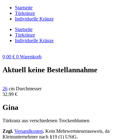
Zum
Startseite
Inhalt
Türkränze
springen
Individuelle Kränze
Startseite
Türkränze
Individuelle Kränze
0,00
€
0
Warenkorb
Aktuell keine Bestellannahme
26
cm Durchmesser
32,99
€
Gina
Türkranz aus verschiedenen Trockenblumen
Zzgl.
Versandkosten
.
Kein Mehrwertsteuerausweis, da
Kleinunternehmer nach §19 (1) UStG.