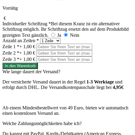
Vorrätig
€
Individueller Schriftzug
*
Bei diesem Kranz ist ein alternativer
Schriftzug möglich. Ihr Schriftzug ersetzt den auf dem Produktbild
gezeigten Text gänzlich.
Ja
Nein
Anzahl an Zeilen
*
Zeile 1
*
+ 1,00 €
Zeile 2
*
+ 1,00 €
Zeile 3
*
+ 1,00 €
Gina
In den Warenkorb
Menge
Wie lange dauert der Versand?
Der versicherte Versand dauert in der Regel
1-3 Werktage
und
erfolgt durch DHL. Die Versandkostenpauschale liegt bei
4,95€
Ab einem Mindestbestellwert von 49 Euro, bieten wir automatisch
einen kostenlosen Versand an.
Welche Zahlungsmöglichkeiten habe ich?
Du kannst mit PayPal, Kredit-/Debitkarten (American Express,