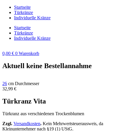
Zum
Startseite
Inhalt
Türkränze
springen
Individuelle Kränze
Startseite
Türkränze
Individuelle Kränze
0,00
€
0
Warenkorb
Aktuell keine Bestellannahme
26
cm Durchmesser
32,99
€
Türkranz Vita
Türkranz aus verschiedenen Trockenblumen
Zzgl.
Versandkosten
.
Kein Mehrwertsteuerausweis, da
Kleinunternehmer nach §19 (1) UStG.