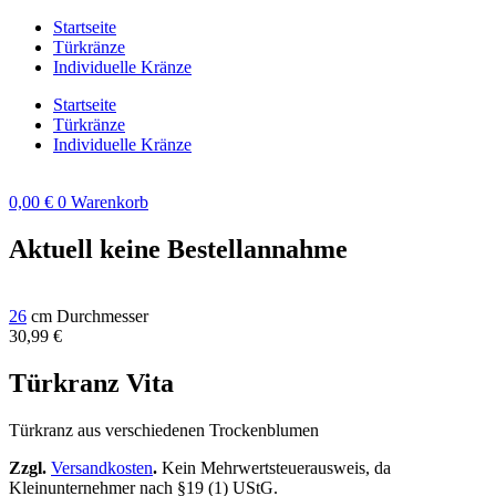
Zum
Startseite
Inhalt
Türkränze
springen
Individuelle Kränze
Startseite
Türkränze
Individuelle Kränze
0,00
€
0
Warenkorb
Aktuell keine Bestellannahme
26
cm Durchmesser
30,99
€
Türkranz Vita
Türkranz aus verschiedenen Trockenblumen
Zzgl.
Versandkosten
.
Kein Mehrwertsteuerausweis, da
Kleinunternehmer nach §19 (1) UStG.