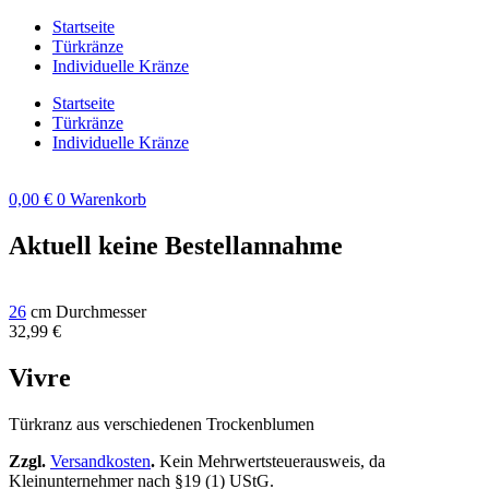
Zum
Startseite
Inhalt
Türkränze
springen
Individuelle Kränze
Startseite
Türkränze
Individuelle Kränze
0,00
€
0
Warenkorb
Aktuell keine Bestellannahme
26
cm Durchmesser
32,99
€
Vivre
Türkranz aus verschiedenen Trockenblumen
Zzgl.
Versandkosten
.
Kein Mehrwertsteuerausweis, da
Kleinunternehmer nach §19 (1) UStG.