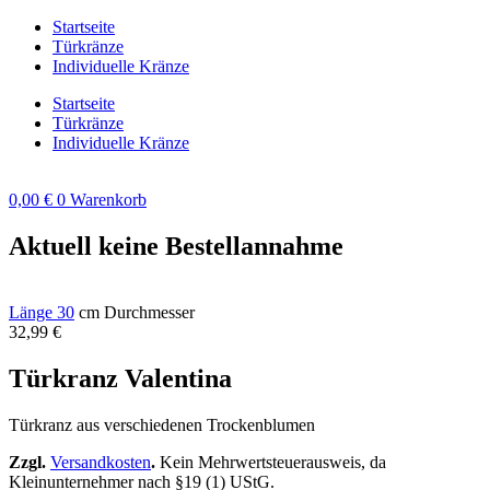
Zum
Startseite
Inhalt
Türkränze
springen
Individuelle Kränze
Startseite
Türkränze
Individuelle Kränze
0,00
€
0
Warenkorb
Aktuell keine Bestellannahme
Länge 30
cm Durchmesser
32,99
€
Türkranz Valentina
Türkranz aus verschiedenen Trockenblumen
Zzgl.
Versandkosten
.
Kein Mehrwertsteuerausweis, da
Kleinunternehmer nach §19 (1) UStG.