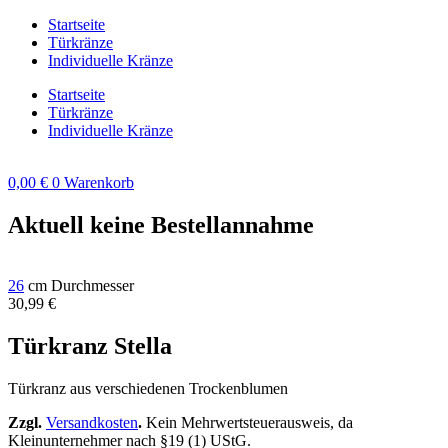
Zum
Startseite
Inhalt
Türkränze
springen
Individuelle Kränze
Startseite
Türkränze
Individuelle Kränze
0,00
€
0
Warenkorb
Aktuell keine Bestellannahme
26
cm Durchmesser
30,99
€
Türkranz Stella
Türkranz aus verschiedenen Trockenblumen
Zzgl.
Versandkosten
.
Kein Mehrwertsteuerausweis, da
Kleinunternehmer nach §19 (1) UStG.