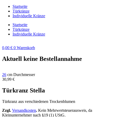
Zum
Startseite
Inhalt
Türkränze
springen
Individuelle Kränze
Startseite
Türkränze
Individuelle Kränze
0,00
€
0
Warenkorb
Aktuell keine Bestellannahme
26
cm Durchmesser
30,99
€
Türkranz Stella
Türkranz aus verschiedenen Trockenblumen
Zzgl.
Versandkosten
.
Kein Mehrwertsteuerausweis, da
Kleinunternehmer nach §19 (1) UStG.