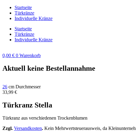
Zum
Startseite
Inhalt
Türkränze
springen
Individuelle Kränze
Startseite
Türkränze
Individuelle Kränze
0,00
€
0
Warenkorb
Aktuell keine Bestellannahme
26
cm Durchmesser
33,99
€
Türkranz Stella
Türkranz aus verschiedenen Trockenblumen
Zzgl.
Versandkosten
.
Kein Mehrwertsteuerausweis, da Kleinunterneh