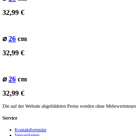
32,99
€
⌀
26
cm
32,99
€
⌀
26
cm
32,99
€
Die auf der Website abgebildeten Preise werden ohne Mehrwertsteue
Service
Kontaktformular
Versandarten