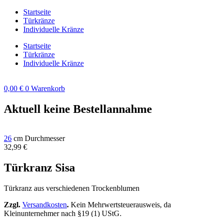
Zum
Startseite
Inhalt
Türkränze
springen
Individuelle Kränze
Startseite
Türkränze
Individuelle Kränze
0,00
€
0
Warenkorb
Aktuell keine Bestellannahme
26
cm Durchmesser
32,99
€
Türkranz Sisa
Türkranz aus verschiedenen Trockenblumen
Zzgl.
Versandkosten
.
Kein Mehrwertsteuerausweis, da
Kleinunternehmer nach §19 (1) UStG.