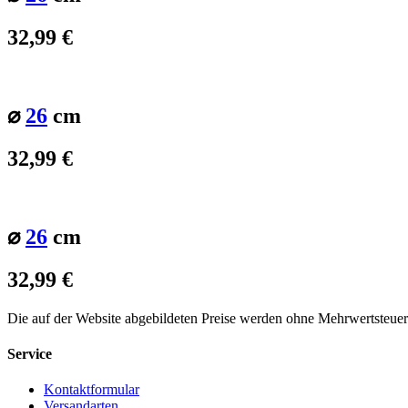
32,99
€
⌀
26
cm
32,99
€
⌀
26
cm
32,99
€
Die auf der Website abgebildeten Preise werden ohne Mehrwertsteue
Service
Kontaktformular
Versandarten