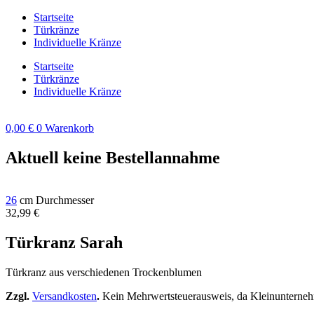
Zum
Startseite
Inhalt
Türkränze
springen
Individuelle Kränze
Startseite
Türkränze
Individuelle Kränze
0,00
€
0
Warenkorb
Aktuell keine Bestellannahme
26
cm Durchmesser
32,99
€
Türkranz Sarah
Türkranz aus verschiedenen Trockenblumen
Zzgl.
Versandkosten
.
Kein Mehrwertsteuerausweis, da Kleinunterneh