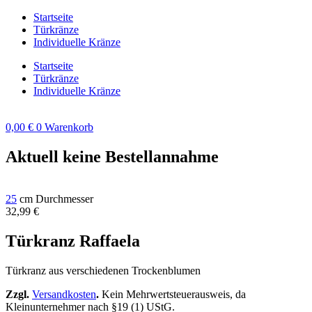
Zum
Startseite
Inhalt
Türkränze
springen
Individuelle Kränze
Startseite
Türkränze
Individuelle Kränze
0,00
€
0
Warenkorb
Aktuell keine Bestellannahme
25
cm Durchmesser
32,99
€
Türkranz Raffaela
Türkranz aus verschiedenen Trockenblumen
Zzgl.
Versandkosten
.
Kein Mehrwertsteuerausweis, da
Kleinunternehmer nach §19 (1) UStG.