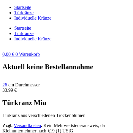
Zum
Startseite
Inhalt
Türkränze
springen
Individuelle Kränze
Startseite
Türkränze
Individuelle Kränze
0,00
€
0
Warenkorb
Aktuell keine Bestellannahme
26
cm Durchmesser
33,99
€
Türkranz Mia
Türkranz aus verschiedenen Trockenblumen
Zzgl.
Versandkosten
.
Kein Mehrwertsteuerausweis, da
Kleinunternehmer nach §19 (1) UStG.