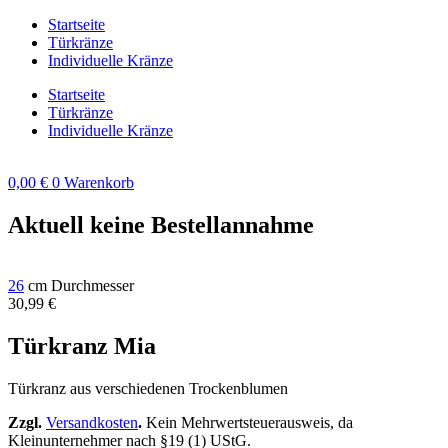
Zum
Startseite
Inhalt
Türkränze
springen
Individuelle Kränze
Startseite
Türkränze
Individuelle Kränze
0,00
€
0
Warenkorb
Aktuell keine Bestellannahme
26
cm Durchmesser
30,99
€
Türkranz Mia
Türkranz aus verschiedenen Trockenblumen
Zzgl.
Versandkosten
.
Kein Mehrwertsteuerausweis, da
Kleinunternehmer nach §19 (1) UStG.