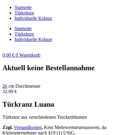
Zum
Startseite
Inhalt
Türkränze
springen
Individuelle Kränze
Startseite
Türkränze
Individuelle Kränze
0,00
€
0
Warenkorb
Aktuell keine Bestellannahme
26
cm Durchmesser
32,99
€
Türkranz Luana
Türkranz aus verschiedenen Trockenblumen
Zzgl.
Versandkosten
.
Kein Mehrwertsteuerausweis, da
Kleinunternehmer nach §19 (1) UStG.