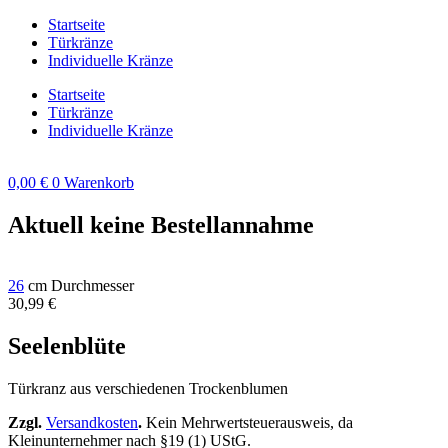
Zum
Startseite
Inhalt
Türkränze
springen
Individuelle Kränze
Startseite
Türkränze
Individuelle Kränze
0,00
€
0
Warenkorb
Aktuell keine Bestellannahme
26
cm Durchmesser
30,99
€
Seelenblüte
Türkranz aus verschiedenen Trockenblumen
Zzgl.
Versandkosten
.
Kein Mehrwertsteuerausweis, da
Kleinunternehmer nach §19 (1) UStG.