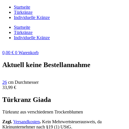
Zum
Startseite
Inhalt
Türkränze
springen
Individuelle Kränze
Startseite
Türkränze
Individuelle Kränze
0,00
€
0
Warenkorb
Aktuell keine Bestellannahme
26
cm Durchmesser
33,99
€
Türkranz Giada
Türkranz aus verschiedenen Trockenblumen
Zzgl.
Versandkosten
.
Kein Mehrwertsteuerausweis, da
Kleinunternehmer nach §19 (1) UStG.