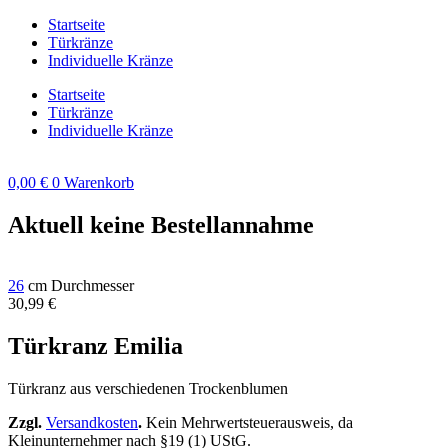
Zum
Startseite
Inhalt
Türkränze
springen
Individuelle Kränze
Startseite
Türkränze
Individuelle Kränze
0,00
€
0
Warenkorb
Aktuell keine Bestellannahme
26
cm Durchmesser
30,99
€
Türkranz Emilia
Türkranz aus verschiedenen Trockenblumen
Zzgl.
Versandkosten
.
Kein Mehrwertsteuerausweis, da
Kleinunternehmer nach §19 (1) UStG.