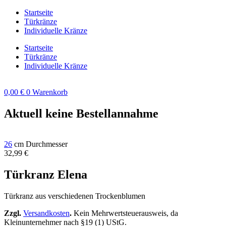
Zum
Startseite
Inhalt
Türkränze
springen
Individuelle Kränze
Startseite
Türkränze
Individuelle Kränze
0,00
€
0
Warenkorb
Aktuell keine Bestellannahme
26
cm Durchmesser
32,99
€
Türkranz Elena
Türkranz aus verschiedenen Trockenblumen
Zzgl.
Versandkosten
.
Kein Mehrwertsteuerausweis, da
Kleinunternehmer nach §19 (1) UStG.