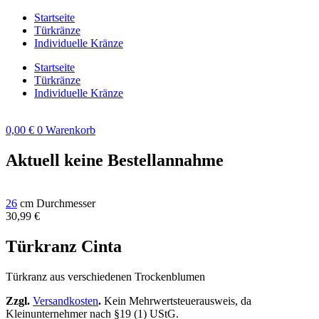
Zum
Startseite
Inhalt
Türkränze
springen
Individuelle Kränze
Startseite
Türkränze
Individuelle Kränze
0,00
€
0
Warenkorb
Aktuell keine Bestellannahme
26
cm Durchmesser
30,99
€
Türkranz Cinta
Türkranz aus verschiedenen Trockenblumen
Zzgl.
Versandkosten
.
Kein Mehrwertsteuerausweis, da
Kleinunternehmer nach §19 (1) UStG.