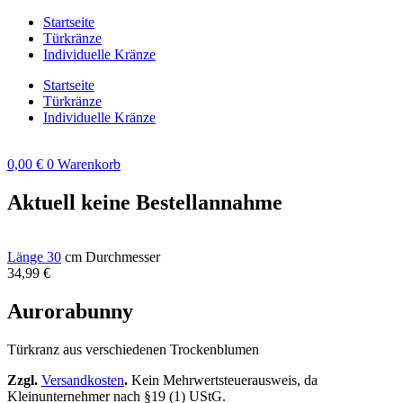
Zum
Startseite
Inhalt
Türkränze
springen
Individuelle Kränze
Startseite
Türkränze
Individuelle Kränze
0,00
€
0
Warenkorb
Aktuell keine Bestellannahme
Länge 30
cm Durchmesser
34,99
€
Aurorabunny
Türkranz aus verschiedenen Trockenblumen
Zzgl.
Versandkosten
.
Kein Mehrwertsteuerausweis, da
Kleinunternehmer nach §19 (1) UStG.