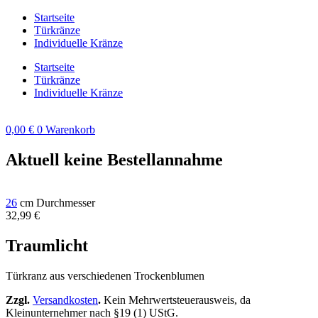
Zum
Startseite
Inhalt
Türkränze
springen
Individuelle Kränze
Startseite
Türkränze
Individuelle Kränze
0,00
€
0
Warenkorb
Aktuell keine Bestellannahme
26
cm Durchmesser
32,99
€
Traumlicht
Türkranz aus verschiedenen Trockenblumen
Zzgl.
Versandkosten
.
Kein Mehrwertsteuerausweis, da
Kleinunternehmer nach §19 (1) UStG.