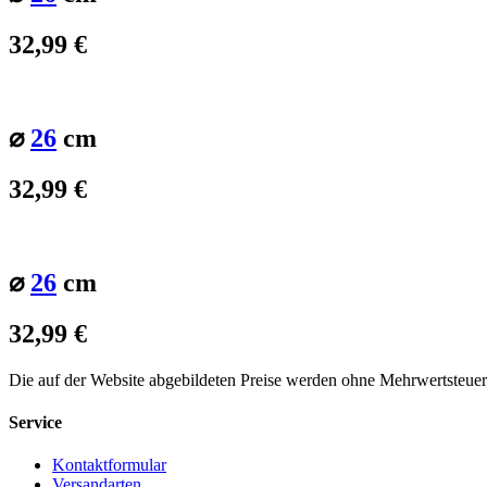
32,99
€
⌀
26
cm
32,99
€
⌀
26
cm
32,99
€
Die auf der Website abgebildeten Preise werden ohne Mehrwertsteue
Service
Kontaktformular
Versandarten