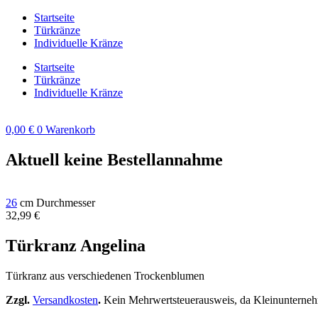
Zum
Startseite
Inhalt
Türkränze
springen
Individuelle Kränze
Startseite
Türkränze
Individuelle Kränze
0,00
€
0
Warenkorb
Aktuell keine Bestellannahme
26
cm Durchmesser
32,99
€
Türkranz Angelina
Türkranz aus verschiedenen Trockenblumen
Zzgl.
Versandkosten
.
Kein Mehrwertsteuerausweis, da Kleinunterneh