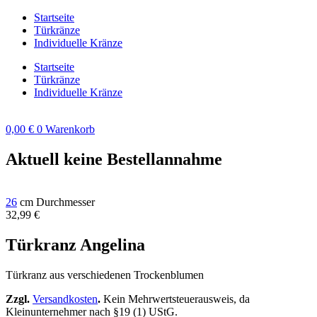
Zum
Startseite
Inhalt
Türkränze
springen
Individuelle Kränze
Startseite
Türkränze
Individuelle Kränze
0,00
€
0
Warenkorb
Aktuell keine Bestellannahme
26
cm Durchmesser
32,99
€
Türkranz Angelina
Türkranz aus verschiedenen Trockenblumen
Zzgl.
Versandkosten
.
Kein Mehrwertsteuerausweis, da
Kleinunternehmer nach §19 (1) UStG.