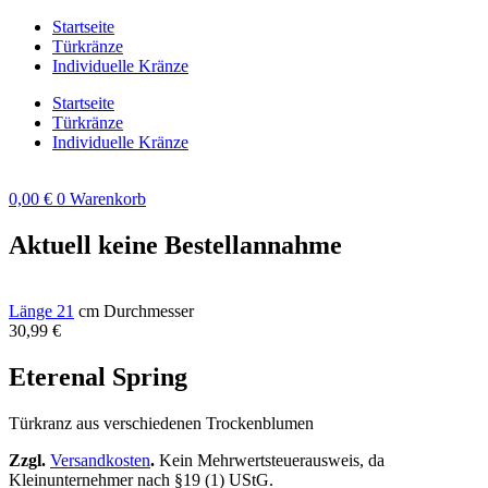
Zum
Startseite
Inhalt
Türkränze
springen
Individuelle Kränze
Startseite
Türkränze
Individuelle Kränze
0,00
€
0
Warenkorb
Aktuell keine Bestellannahme
Länge 21
cm Durchmesser
30,99
€
Eterenal Spring
Türkranz aus verschiedenen Trockenblumen
Zzgl.
Versandkosten
.
Kein Mehrwertsteuerausweis, da
Kleinunternehmer nach §19 (1) UStG.