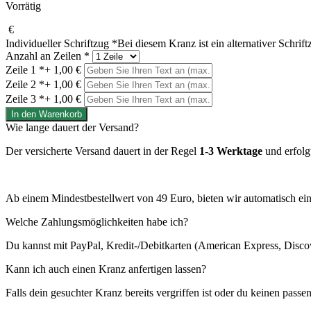
Vorrätig
€
Individueller Schriftzug
*
Bei diesem Kranz ist ein alternativer Schrif
Anzahl an Zeilen
*
Zeile 1
*
+ 1,00 €
Zeile 2
*
+ 1,00 €
Zeile 3
*
+ 1,00 €
Elegance
In den Warenkorb
Menge
Wie lange dauert der Versand?
Der versicherte Versand dauert in der Regel
1-3 Werktage
und erfolg
Ab einem Mindestbestellwert von 49 Euro, bieten wir automatisch ei
Welche Zahlungsmöglichkeiten habe ich?
Du kannst mit PayPal, Kredit-/Debitkarten (American Express, Disco
Kann ich auch einen Kranz anfertigen lassen?
Falls dein gesuchter Kranz bereits vergriffen ist oder du keinen pass