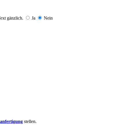
Text gänzlich.
Ja
Nein
nfertigung
stellen.