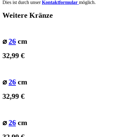
Dies ist durch unser
Kontaktformular
möglich.
Weitere Kränze
⌀
26
cm
32,99
€
⌀
26
cm
32,99
€
⌀
26
cm
32,99
€