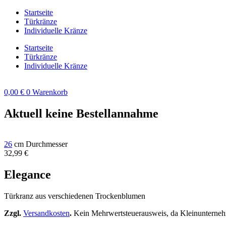
Zum
Startseite
Inhalt
Türkränze
springen
Individuelle Kränze
Startseite
Türkränze
Individuelle Kränze
0,00
€
0
Warenkorb
Aktuell keine Bestellannahme
26
cm Durchmesser
32,99
€
Elegance
Türkranz aus verschiedenen Trockenblumen
Zzgl.
Versandkosten
.
Kein Mehrwertsteuerausweis, da Kleinunterneh