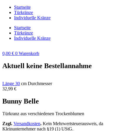
Zum
Startseite
Inhalt
Türkränze
springen
Individuelle Kränze
Startseite
Türkränze
Individuelle Kränze
0,00
€
0
Warenkorb
Aktuell keine Bestellannahme
Länge 30
cm Durchmesser
32,99
€
Bunny Belle
Türkranz aus verschiedenen Trockenblumen
Zzgl.
Versandkosten
.
Kein Mehrwertsteuerausweis, da
Kleinunternehmer nach §19 (1) UStG.