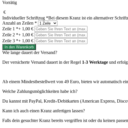
Vorrätig
€
Individueller Schriftzug
*
Bei diesem Kranz ist ein alternativer Schrif
Anzahl an Zeilen
*
Zeile 1
*
+ 1,00 €
Zeile 2
*
+ 1,00 €
Zeile 3
*
+ 1,00 €
Bloom
In den Warenkorb
Menge
Wie lange dauert der Versand?
Der versicherte Versand dauert in der Regel
1-3 Werktage
und erfolg
Ab einem Mindestbestellwert von 49 Euro, bieten wir automatisch ei
Welche Zahlungsmöglichkeiten habe ich?
Du kannst mit PayPal, Kredit-/Debitkarten (American Express, Disco
Kann ich auch einen Kranz anfertigen lassen?
Falls dein gesuchter Kranz bereits vergriffen ist oder du keinen pass