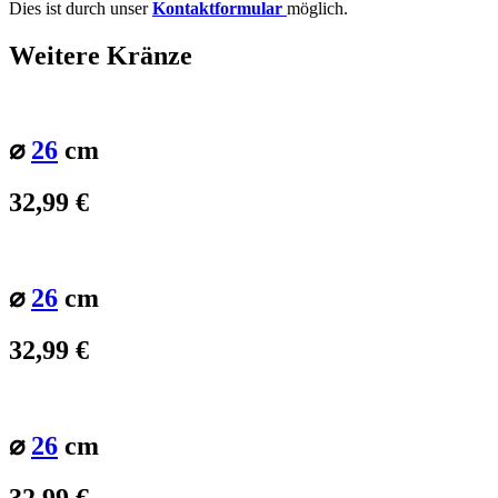
Dies ist durch unser
Kontaktformular
möglich.
Weitere Kränze
⌀
26
cm
32,99
€
⌀
26
cm
32,99
€
⌀
26
cm
32,99
€