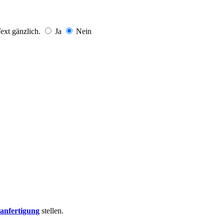
Text gänzlich.
Ja
Nein
nfertigung
stellen.