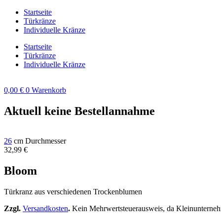
Zum
Startseite
Inhalt
Türkränze
springen
Individuelle Kränze
Startseite
Türkränze
Individuelle Kränze
0,00
€
0
Warenkorb
Aktuell keine Bestellannahme
26
cm Durchmesser
32,99
€
Bloom
Türkranz aus verschiedenen Trockenblumen
Zzgl.
Versandkosten
.
Kein Mehrwertsteuerausweis, da Kleinunterneh