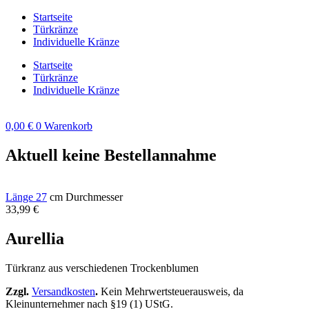
Zum
Startseite
Inhalt
Türkränze
springen
Individuelle Kränze
Startseite
Türkränze
Individuelle Kränze
0,00
€
0
Warenkorb
Aktuell keine Bestellannahme
Länge 27
cm Durchmesser
33,99
€
Aurellia
Türkranz aus verschiedenen Trockenblumen
Zzgl.
Versandkosten
.
Kein Mehrwertsteuerausweis, da
Kleinunternehmer nach §19 (1) UStG.