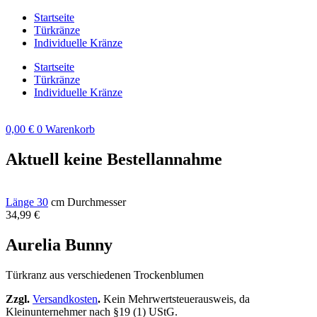
Zum
Startseite
Inhalt
Türkränze
springen
Individuelle Kränze
Startseite
Türkränze
Individuelle Kränze
0,00
€
0
Warenkorb
Aktuell keine Bestellannahme
Länge 30
cm Durchmesser
34,99
€
Aurelia Bunny
Türkranz aus verschiedenen Trockenblumen
Zzgl.
Versandkosten
.
Kein Mehrwertsteuerausweis, da
Kleinunternehmer nach §19 (1) UStG.