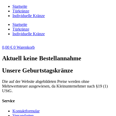
Zum
Startseite
Inhalt
Türkränze
springen
Individuelle Kränze
Startseite
Türkränze
Individuelle Kränze
0,00
€
0
Warenkorb
Aktuell keine Bestellannahme
Unsere Geburtstagskränze
Die auf der Website abgebildeten Preise werden ohne
Mehrwertsteuer ausgewiesen, da Kleinunternehmer nach §19 (1)
UStG.
Service
Kontaktformular
Versandarten